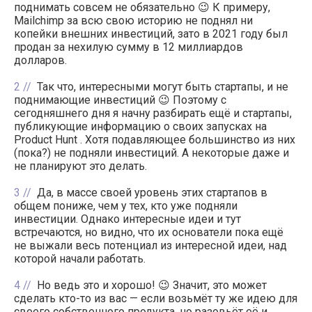
поднимать совсем не обязательно 😉 К примеру,
Mailchimp за всю свою историю не поднял ни
копейки внешних инвестиций, зато в 2021 году был
продан за нехилую сумму в 12 миллиардов
долларов.
2
Так что, интересными могут быть стартапы, и не
поднимающие инвестиций 😉 Поэтому с
сегодняшнего дня я начну разбирать ещё и стартапы,
публикующие информацию о своих запусках на
Product Hunt . Хотя подавляющее большинство из них
(пока?) не подняли инвестиций. А некоторые даже и
не планируют это делать.
3
Да, в массе своей уровень этих стартапов в
общем пониже, чем у тех, кто уже подняли
инвестиции. Однако интересные идеи и тут
встречаются, но видно, что их основатели пока ещё
не выжали весь потенциал из интересной идеи, над
которой начали работать.
4
Но ведь это и хорошо! 😉 Значит, это может
сделать кто-то из вас — если возьмёт ту же идею для
своего собственного продукта, но разовьёт её и