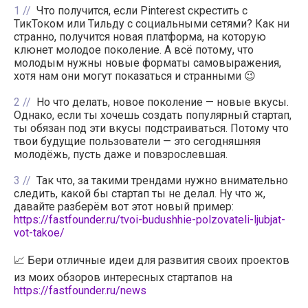
1
Что получится, если Pinterest скрестить с
ТикТоком или Тильду с социальными сетями? Как ни
странно, получится новая платформа, на которую
клюнет молодое поколение. А всё потому, что
молодым нужны новые форматы самовыражения,
хотя нам они могут показаться и странными 😉
2
Но что делать, новое поколение — новые вкусы.
Однако, если ты хочешь создать популярный стартап,
ты обязан под эти вкусы подстраиваться. Потому что
твои будущие пользователи — это сегодняшняя
молодёжь, пусть даже и повзрослевшая.
3
Так что, за такими трендами нужно внимательно
следить, какой бы стартап ты не делал. Ну что ж,
давайте разберём вот этот новый пример:
https://fastfounder.ru/tvoi-budushhie-polzovateli-ljubjat-
vot-takoe/
📈 Бери отличные идеи для развития своих проектов
из моих обзоров интересных стартапов на
https://fastfounder.ru/news