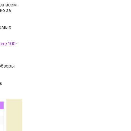
за всем,
но за
самых
com/100-
обзоры
в