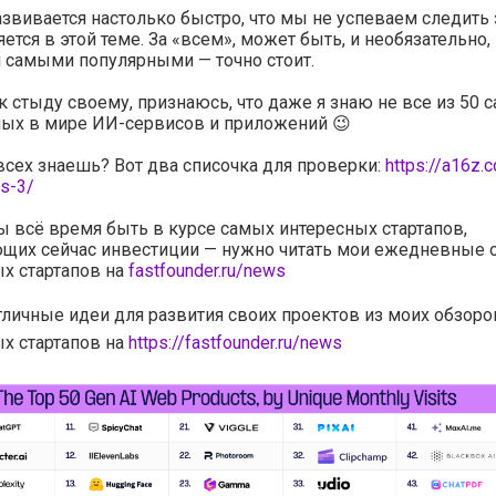
звивается настолько быстро, что мы не успеваем следить 
яется в этой теме. За «всем», может быть, и необязательно, 
 самыми популярными — точно стоит.
 к стыду своему, признаюсь, что даже я знаю не все из 50 
ых в мире ИИ-сервисов и приложений 😉
всех знаешь? Вот два списочка для проверки:
https://a16z.
ps-3/
ы всё время быть в курсе самых интересных стартапов,
щих сейчас инвестиции — нужно читать мои ежедневные 
х стартапов на
fastfounder.ru/news
тличные идеи для развития своих проектов из моих обзоро
х стартапов на
https://fastfounder.ru/news