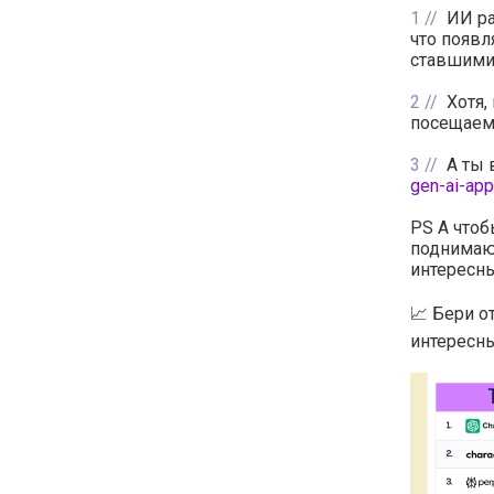
1
ИИ ра
что появл
ставшими
2
Хотя,
посещаем
3
А ты 
gen-ai-ap
PS А чтоб
поднимаю
интересны
📈 Бери о
интересны