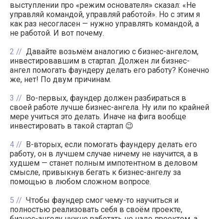
выступлении про «режим основателя» сказал: «Не
управляй командой, управляй работой». Но с этим я
как раз несогласен — нужно управлять командой, а
не работой. И вот почему.
2
Давайте возьмём аналогию с бизнес-ангелом,
инвестировавшим в стартап. Должен ли бизнес-
ангел помогать фаундеру делать его работу? Конечно
же, нет! По двум причинам.
3
Во-первых, фаундер должен разбираться в
своей работе лучше бизнес-ангела. Ну или по крайней
мере учиться это делать. Иначе на фига вообще
инвестировать в такой стартап 😉
4
В-вторых, если помогать фаундеру делать его
работу, он в лучшем случае ничему не научится, а в
худшем — станет полным импотентном в деловом
смысле, привыкнув бегать к бизнес-ангелу за
помощью в любом сложном вопросе.
5
Чтобы фаундер смог чему-то научиться и
полностью реализовать себя в своём проекте,
бизнес-ангелу нужно работать не надо проектом, а