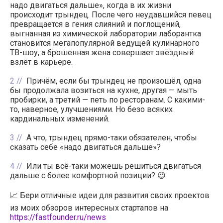
надо двигаться дальше», когда в их жизни
происходит трындец. После чего неудавшийся певец
превращается в гения слияний и поглощений,
выгнанная из химической лаборатории лаборантка
становится мегапопулярной ведущей кулинарного
ТВ-шоу, а брошенная жена совершает звёздный
взлёт в карьере.
2
Причём, если бы трындец не произошёл, одна
бы продолжала возиться на кухне, другая — мыть
пробирки, а третий — петь по ресторанам. С какими-
то, наверное, улучшениями. Но безо всяких
кардинальных изменений.
3
А что, трындец прямо-таки обязателен, чтобы
сказать себе «надо двигаться дальше»?
4
Или ты всё-таки можешь решиться двигаться
дальше c более комфортной позиции? 😉
📈 Бери отличные идеи для развития своих проектов
из моих обзоров интересных стартапов на
https://fastfounder.ru/news