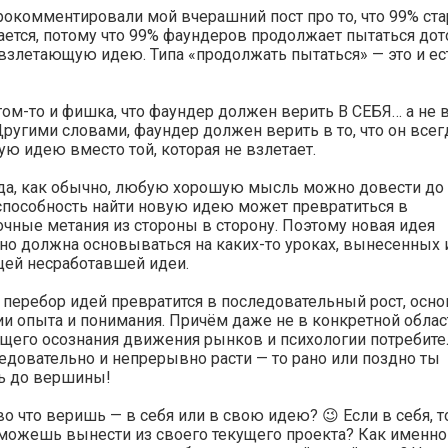
рокомментировали мой вчерашний пост про то, что 99% ста
ется, потому что 99% фаундеров продолжает пытаться дот
взлетающую идею. Типа «продолжать пытаться» — это и ес
том-то и фишка, что фаундер должен верить В СЕБЯ… а не 
ругими словами, фаундер должен верить в то, что он все
ую идею вместо той, которая не взлетает.
а, как обычно, любую хорошую мысль можно довести до 
способность найти новую идею может превратиться в
чные метания из стороны в сторону. Поэтому новая идея
но должна основываться на каких-то уроках, вынесенных 
ей несработавшей идеи.
 перебор идей превратится в последовательный рост, осн
и опыта и понимания. Причём даже не в конкретной област
щего осознания движения рынков и психологии потребите
едовательно и непрерывно расти — то рано или поздно ты
ь до вершины!
во что веришь — в себя или в свою идею? 😉 Если в себя, т
можешь вынести из своего текущего проекта? Как именно