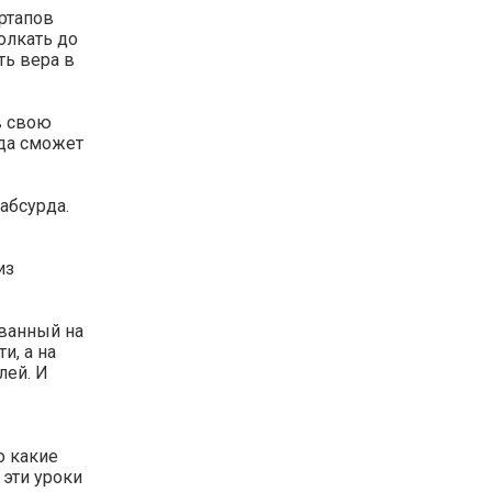
ртапов
олкать до
ть вера в
в свою
гда сможет
абсурда.
из
ованный на
и, а на
лей. И
о какие
 эти уроки