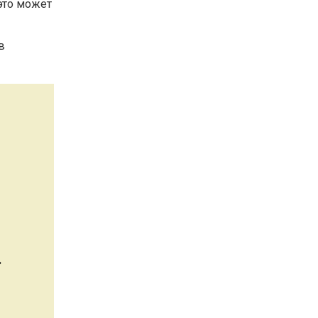
это может
в