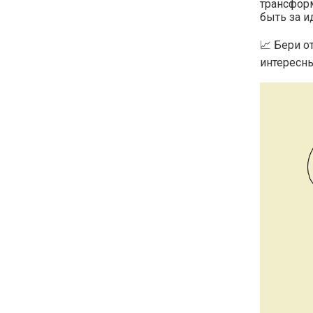
трансфор
быть за и
📈 Бери о
интересны