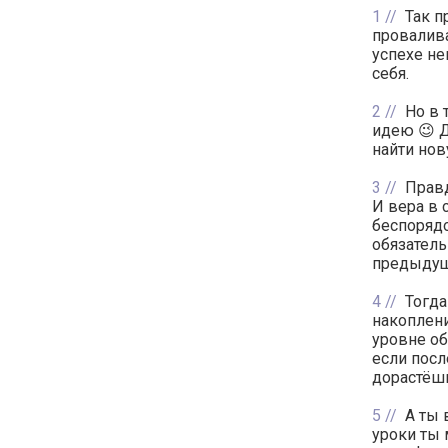
1
Так п
провалива
успехе не
себя.
2
Но в 
идею 😉 Д
найти нов
3
Правд
И вера в 
беспорядо
обязатель
предыдущ
4
Тогда
накоплени
уровне об
если посл
дорастёш
5
А ты 
уроки ты 