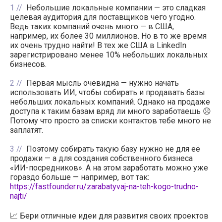
1
Небольшие локальные компании — это сладкая
целевая аудитория для поставщиков чего угодно.
Ведь таких компаний очень много — в США,
например, их более 30 миллионов. Но в то же время
их очень трудно найти! В тех же США в LinkedIn
зарегистрировано менее 10% небольших локальных
бизнесов.
2
Первая мысль очевидна — нужно начать
использовать ИИ, чтобы собирать и продавать базы
небольших локальных компаний. Однако на продаже
доступа к таким базам вряд ли много заработаешь ☹️
Потому что просто за списки контактов тебе много не
заплатят.
3
Поэтому собирать такую базу нужно не для её
продажи — а для создания собственного бизнеса
«ИИ-посредников». А на этом заработать можно уже
гораздо больше — например, вот так:
https://fastfounder.ru/zarabatyvaj-na-teh-kogo-trudno-
najti/
📈 Бери отличные идеи для развития своих проектов