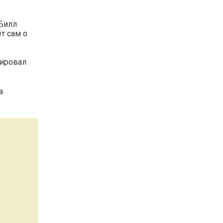
 Билл
ёт сам о
нировал
в