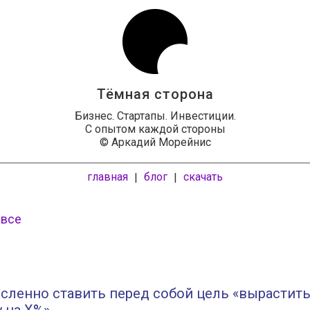
Тёмная сторона
Бизнес. Стартапы. Инвестиции.
С опытом каждой стороны
© Аркадий Морейнис
главная
блог
скачать
|
|
 все
сленно ставить перед собой цель «вырастит