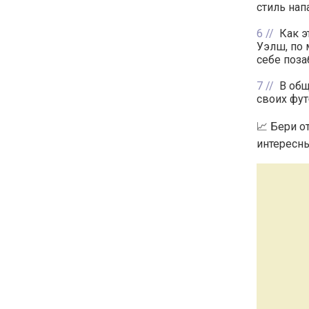
стиль нап
6
Как э
Уэлш, по 
себе позаб
7
В общ
своих фут
📈 Бери о
интересны