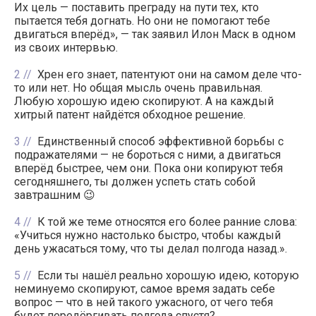
Их цель — поставить преграду на пути тех, кто
пытается тебя догнать. Но они не помогают тебе
двигаться вперёд», — так заявил Илон Маск в одном
из своих интервью.
2
Хрен его знает, патентуют они на самом деле что-
то или нет. Но общая мысль очень правильная.
Любую хорошую идею скопируют. А на каждый
хитрый патент найдётся обходное решение.
3
Единственный способ эффективной борьбы с
подражателями — не бороться с ними, а двигаться
вперёд быстрее, чем они. Пока они копируют тебя
сегодняшнего, ты должен успеть стать собой
завтрашним 😉
4
К той же теме относятся его более ранние слова:
«Учиться нужно настолько быстро, чтобы каждый
день ужасаться тому, что ты делал полгода назад.».
5
Если ты нашёл реально хорошую идею, которую
неминуемо скопируют, самое время задать себе
вопрос — что в ней такого ужасного, от чего тебя
будет передёргивать полгода спустя?