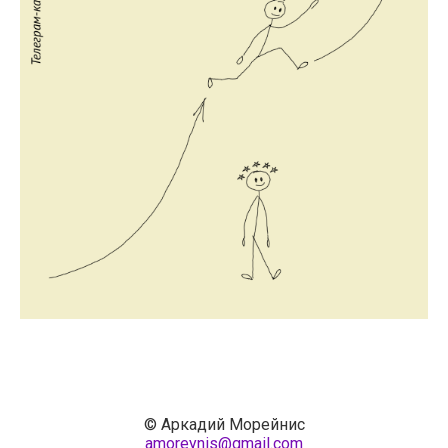
© Аркадий Морейнис
amoreynis@gmail.com