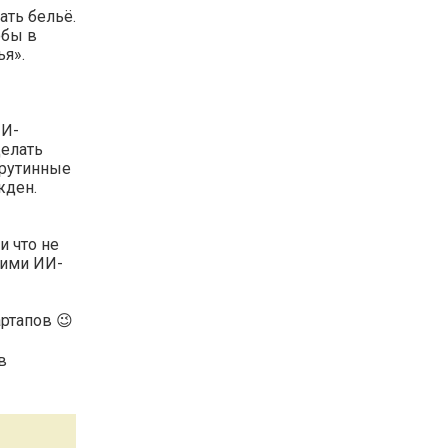
ать бельё.
обы в
я».
ИИ-
делать
 рутинные
жден.
и что не
воими ИИ-
артапов 😉
в