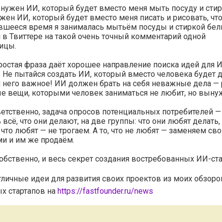
нужен ИИ, который будет вместо меня мыть посуду и стир
жен ИИ, который будет вместо меня писать и рисовать, чт
вшееся время я занималась мытьём посуды и стиркой бель
 в Твиттере на такой очень точный комментарий одной
ицы.
ростая фраза даёт хорошее направление поиска идей для 
. Не пытайся создать ИИ, который вместо человека будет 
я него важное! ИИ должен брать на себя неважные дела —
е вещи, которыми человек заниматься не любит, но выну
етственно, задача опросов потенциальных потребителей —
 всё, что они делают, на две группы: что они любят делать, 
, что любят — не трогаем. А то, что не любят — заменяем с
и и им же продаём.
собственно, и весь секрет создания востребованных ИИ-ст
тличные идеи для развития своих проектов из моих обзоро
х стартапов на
https://fastfounder.ru/news