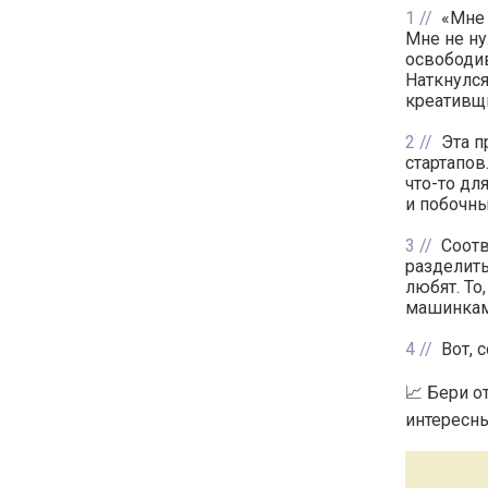
1
«Мне 
Мне не ну
освободи
Наткнулся
креативщ
2
Эта п
стартапов
что-то дл
и побочны
3
Соотв
разделить
любят. То
машинкам
4
Вот, 
📈 Бери о
интересны