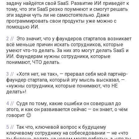
задачу найдётся свой SaaS. Развитие ИИ приведёт к
тому, что эти SaaS резко поумнеют и смогут решать
эти задачи чуть ли не самостоятельно. Даже
программировать свои продукты уже можно с
помощью ИИ.
2
Это значит, что у фаундеров стартапов возникает
всё меньше причин искать сотрудников, которые
умеют что-то делать. За них это могут делать SaaS и
ИИ. Фаундерам нужны сотрудники, которые
понимают, ЧТО делать.
3
«Хотя нет, не так», — прервал себя мой партнёр-
фаундер стартапа, который эту мысль высказал, —
«нужны сотрудники, которые понимают, что НЕ
делать»!
4
Судя по тому, какие ошибки он совершал до
этого, и как он развивается сейчас — он знает, о чём
говорит 😉
5
Так что, ключевой вопрос к будущему
ключевому сотруднику на собеседовании — не «что
ты будешь делать на новом месте работы», а «что ты