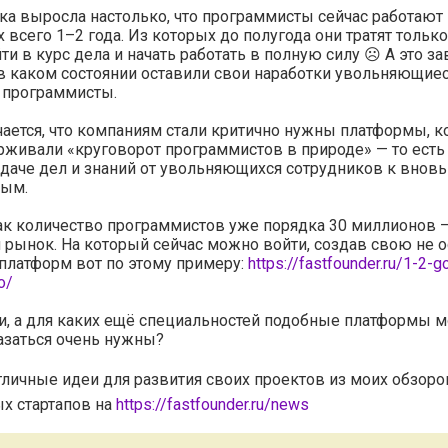
ка выросла настолько, что программисты сейчас работают
 всего 1–2 года. Из которых до полугода они тратят только 
ти в курс дела и начать работать в полную силу ☹️ А это з
, в каком состоянии оставили свои наработки увольняющиес
 программисты.
ается, что компаниям стали критично нужны платформы, 
живали «круговорот программистов в природе» — то есть
даче дел и знаний от увольняющихся сотрудников к вновь
ым.
ак количество программистов уже порядка 30 миллионов —
рынок. На который сейчас можно войти, создав свою не 
платформ вот по этому примеру:
https://fastfounder.ru/1-2-g
o/
и, а для каких ещё специальностей подобные платформы м
азаться очень нужны?
тличные идеи для развития своих проектов из моих обзоро
х стартапов на
https://fastfounder.ru/news