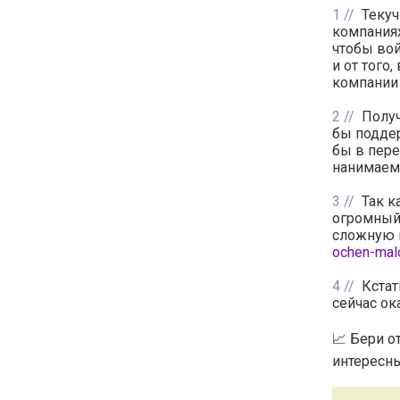
1
Текуч
компаниях
чтобы вой
и от того
компании
2
Получ
бы поддер
бы в пере
нанимаем
3
Так к
огромный 
сложную 
ochen-mal
4
Кстат
сейчас ок
📈 Бери о
интересны