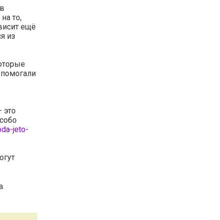
 в
на то,
ависит ещё
я из
которые
 помогали
 это
особо
oda-jeto-
огут
в