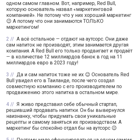
одном самом главном. Вот, например, Red Bull,
которую основатель назвал «маркетинговой
компанией». Не потому что у них хороший маркетинг
😉 А потому что они занимаются ТОЛЬКО
маркетингом!
2
А всё остальное — отдают на аутсорс. Они даже
сам напиток не производят, этим занимается другая
компания. А Red Bull его только продвигает и продаёт
— в количестве 12 миллиардов банок в год на 11
миллиардов евро в 2023 году!
3
Да и сам напиток тоже не их 😉 Основатель Red
Bull увидел его в Таиланде, после чего создал
совместную компанию с его производителем по
продвижению этого напитка в остальном мире.
4
Я живо представил себе обычный стартап,
решивший продавать напитки. Он бы вывернулся
наизнанку, чтобы придумать свои уникальные
рецепты и самому заняться их производством. А
маркетинг бы спокойно отдал бы на аутсорс 😉
5
Поэтому мало сфокусироваться на одном самом