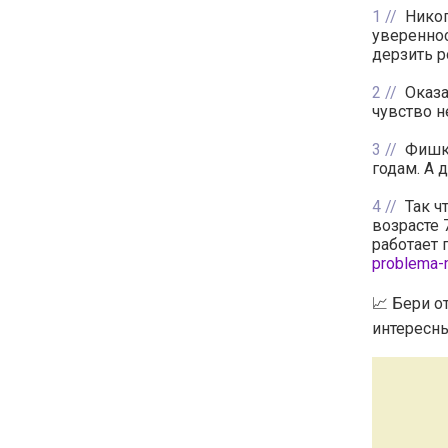
1
Никог
увереннос
дерзить р
2
Оказа
чувство н
3
Фишка
годам. А 
4
Так ч
возрасте 
работает 
problema-m
📈 Бери о
интересны