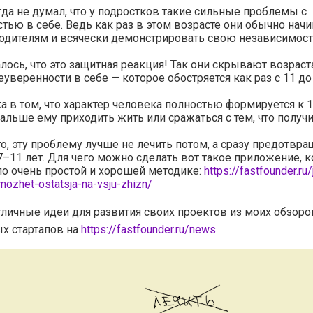
да не думал, что у подростков такие сильные проблемы с
тью в себе. Ведь как раз в этом возрасте они обычно нач
одителям и всячески демонстрировать свою независимост
лось, что это защитная реакция! Так они скрывают возра
еуверенности в себе — которое обостряется как раз с 11 до 
 в том, что характер человека полностью формируется к 
дальше ему приходить жить или сражаться с тем, что получ
то, эту проблему лучше не лечить потом, а сразу предотвра
7–11 лет. Для чего можно сделать вот такое приложение, 
по очень простой и хорошей методике:
https://fastfounder.ru/
ozhet-ostatsja-na-vsju-zhizn/
тличные идеи для развития своих проектов из моих обзоро
х стартапов на
https://fastfounder.ru/news