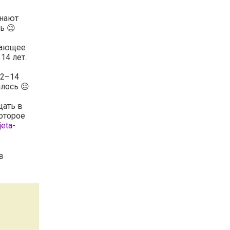
инают
ь 😉
стающее
14 лет.
12–14
илось ☹️
щать в
которое
jeta-
в