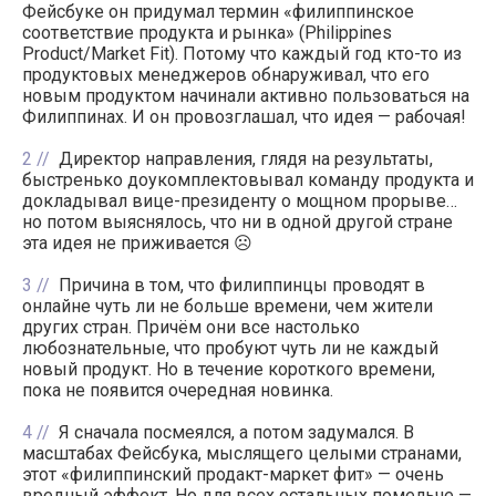
Фейсбуке он придумал термин «филиппинское
соответствие продукта и рынка» (Philippines
Product/Market Fit). Потому что каждый год кто-то из
продуктовых менеджеров обнаруживал, что его
новым продуктом начинали активно пользоваться на
Филиппинах. И он провозглашал, что идея — рабочая!
2
Директор направления, глядя на результаты,
быстренько доукомплектовывал команду продукта и
докладывал вице-президенту о мощном прорыве…
но потом выяснялось, что ни в одной другой стране
эта идея не приживается ☹️
3
Причина в том, что филиппинцы проводят в
онлайне чуть ли не больше времени, чем жители
других стран. Причём они все настолько
любознательные, что пробуют чуть ли не каждый
новый продукт. Но в течение короткого времени,
пока не появится очередная новинка.
4
Я сначала посмеялся, а потом задумался. В
масштабах Фейсбука, мыслящего целыми странами,
этот «филиппинский продакт-маркет фит» — очень
вредный эффект. Но для всех остальных помельче —