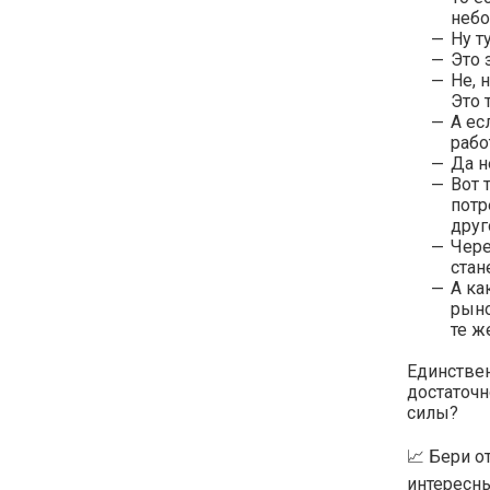
небо
Ну т
Это 
Не, 
Это 
А ес
рабо
Да н
Вот 
потр
друг
Чере
стан
А ка
рыно
те ж
Единствен
достаточн
силы?
📈 Бери о
интересны