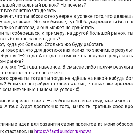
льшой локальный рынок? Но почему?
ут всё понятно что делать.
значит, что ты абсолютно уверен в успехе того, что делаеш
ну нет, конечно. Это же бизнес, тут 100% уверенности быть 
только гипотеза, и она может не сработать.
ли ты соберёшься, к примеру, на другой большой рынок, т
тать больше часов в день?
ет, куда уж больше, Столько же буду работать.
ты говорил, что для достижения каких-то значимых результ
ебуется 1–2 года. А когда ты сможешь получить результат
ом рынке?
з те же 1–2 года, наверное. В смысле либо получу результа
ет понятно, что это не летает.
кого хрена ты тогда ты тогда не идёшь на какой-нибудь б
к? Если это потребует столько же сил, столько же времен
е сомнительные шансы на успех? 😉
ный вариант ответа — а я большего и не хочу, мне и этого
о. А тебе будет достаточно того, на что ты тратишь своё вр
тличные идеи для развития своих проектов из моих обзоро
х стартапов на
https://fastfounder.ru/news