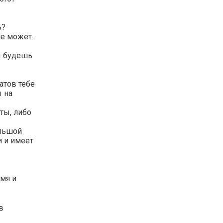
ь?
не может.
ы будешь
атов тебе
ы на
ты, либо
ольшой
и и имеет
емя и
в