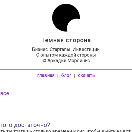
Тёмная сторона
Бизнес. Стартапы. Инвестиции.
С опытом каждой стороны
© Аркадий Морейнис
главная
блог
скачать
|
|
 все
этого достаточно?
сть ты тратишь столько времени и сил, чтобы выйти на вот 