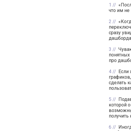
1
«Посл
что им не
2
«Когд
переключа
сразу ув
дашборда 
3
Чувак
понятных 
про дашбо
4
Если 
графиков,
сделать к
пользоват
5
Пода
которой о
возможны
получить 
6
Иногд