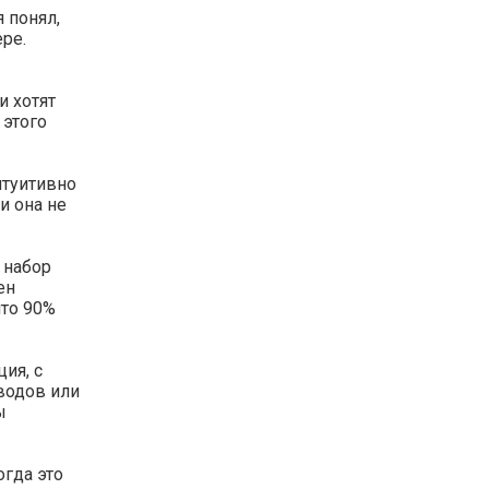
 понял,
ре.
и хотят
 этого
нтуитивно
и она не
 набор
ен
что 90%
ия, с
водов или
ы
огда это