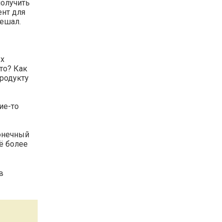
получить
ент для
решал.
ых
то? Как
родукту
ие-то
онечный
ё более
в