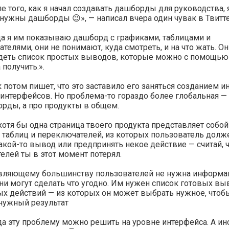
е того, как я начал создавать дашборды для руководства, я
 нужны дашборды 😉», — написал вчера один чувак в Твитте
а я им показываю дашборд с графиками, таблицами и
телями, они не понимают, куда смотреть, и на что жать. Он
идеть список простых выводов, которые можно с помощью
получить.».
 потом пишет, что это заставило его заняться созданием и
интерфейсов. Но проблема-то гораздо более глобальная — 
рды, а про продукты в общем.
хотя бы одна страница твоего продукта представляет собой
 таблиц и переключателей, из которых пользователь долж
акой-то вывод или предпринять некое действие — считай, 
елей ты в этот момент потерял.
вляющему большинству пользователей не нужна информац
ни могут сделать что угодно. Им нужен список готовых вы
х действий — из которых он может выбрать нужное, чтоб
нужный результат
а эту проблему можно решить на уровне интерфейса. А ин