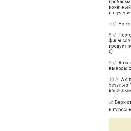
проблема 
конечный 
получения
7
Но «о
8
Поэто
финансов.
продукт п
☹️
9
А ты 
выводы са
10
А с 
результат
конечным
📈 Бери о
интересны