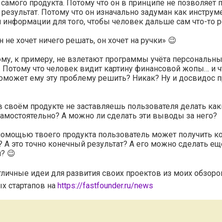
самого продукта. Потому что он в принципе не позволяет 
результат. Потому что он изначально задуман как инструм
 информации для того, чтобы человек дальше сам что-то 
н не хочет ничего решать, он хочет на ручки» 😉
му, к примеру, не взлетают программы учёта персональн
 Потому что человек видит картину финансовой жопы… и ч
оможет ему эту проблему решить? Никак? Ну и досвидос п
в своём продукте не заставляешь пользователя делать как
мостоятельно? А можно ли сделать эти выводы за него?
помощью твоего продукта пользователь может получить к
? А это точно конечный результат? А его можно сделать ещ
? 😉
тличные идеи для развития своих проектов из моих обзоро
х стартапов на
https://fastfounder.ru/news