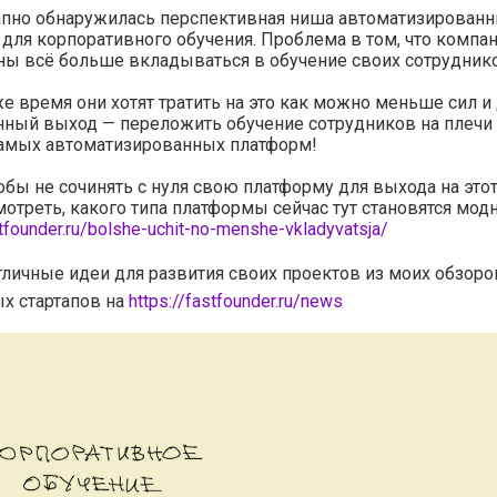
апно обнаружилась перспективная ниша автоматизирован
для корпоративного обучения. Проблема в том, что компа
ы всё больше вкладываться в обучение своих сотруднико
же время они хотят тратить на это как можно меньше сил и
ный выход — переложить обучение сотрудников на плечи 
самых автоматизированных платформ!
обы не сочинять с нуля свою платформу для выхода на это
мотреть, какого типа платформы сейчас тут становятся мод
stfounder.ru/bolshe-uchit-no-menshe-vkladyvatsja/
тличные идеи для развития своих проектов из моих обзоро
х стартапов на
https://fastfounder.ru/news