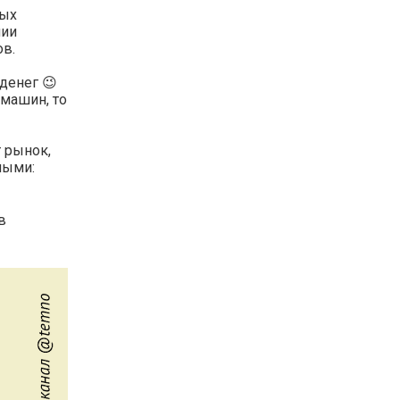
ных
нии
в.
 денег 😉
машин, то
т рынок,
ными:
в