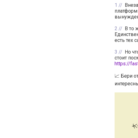
1
Внез
платформ 
вынужден
2
В то 
Единствен
есть тех 
3
Но чт
стоит пос
https://fa
📈 Бери о
интересны