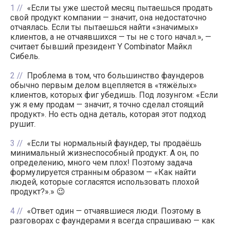
1
«Если ты уже шестой месяц пытаешься продать
свой продукт компании — значит, она недостаточно
отчаялась. Если ты пытаешься найти «значимых»
клиентов, а не отчаявшихся — ты не с того начал.», —
считает бывший президент Y Combinator Майкл
Сибель.
2
Проблема в том, что большинство фаундеров
обычно первым делом вцепляется в «тяжёлых»
клиентов, которых фиг убедишь. Под лозунгом: «Если
уж я ему продам — значит, я точно сделал стоящий
продукт». Но есть одна деталь, которая этот подход
рушит.
3
«Если ты нормальный фаундер, ты продаёшь
минимальный жизнеспособный продукт. А он, по
определению, много чем плох! Поэтому задача
формулируется странным образом — «Как найти
людей, которые согласятся использовать плохой
продукт?».» 😉
4
«Ответ один — отчаявшиеся люди. Поэтому в
разговорах с фаундерами я всегда спрашиваю — как