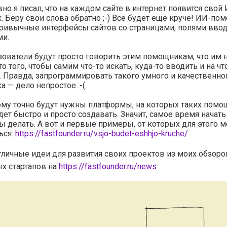
но я писал, что на каждом сайте в интернет появится свой
 Беру свои слова обратно ;-) Всё будет ещё круче! ИИ-по
ривычные интерфейсы сайтов со страницами, полями ввод
ми.
ователи будут просто говорить этим помощникам, что им 
то того, чтобы самим что-то искать, куда-то вводить и на чт
 Правда, запрограммировать такого умного и качественно
 — дело непростое :-(
му точно будут нужны платформы, на которых таких пом
ет быстро и просто создавать. Значит, самое время начать
 делать. А вот и первые примеры, от которых для этого 
ься:
https://fastfounder.ru/vsjo-budet-eshhjo-kruche/
тличные идеи для развития своих проектов из моих обзоро
х стартапов на
https://fastfounder.ru/news