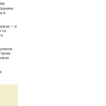
 ИИ-
мощники
а и
нужно — и
о-то
го
ощников
 такие
можно
в