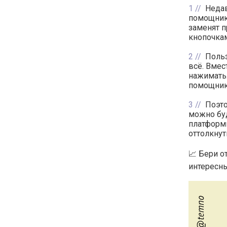
1
Недав
помощник.
заменят п
кнопочка
2
Польз
всё. Вмес
нажимать.
помощника
3
Поэто
можно буд
платформы
оттолкнут
📈 Бери о
интересны