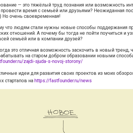
ование — это тяжёлый труд познания или возможность ин
 провести время с семьёй или друзьями? Неожиданная по
-) Но очень своевременная!
му что людям стали нужны новые способы поддержания п
ких отношений. А почему бы тогда не пойти поучиться и уз
всей семьёй или в компании друзей?
тогда это отличная возможность заскочить в новый тренд, 
рабатывать на старом добром образовании новыми способ
stfounder.ru/zajdi-sjuda-s-novoj-storony/
тличные идеи для развития своих проектов из моих обзоро
х стартапов на
https://fastfounder.ru/news