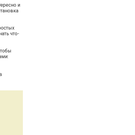
тересно и
становка
ростых
нать что-
чтобы
ами:
в