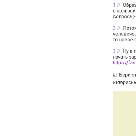
1
Образ
с пользой
вопроса ;
2
Пото
человечес
то новое 
3
Ну а 
начать за
https://fa
📈 Бери о
интересны