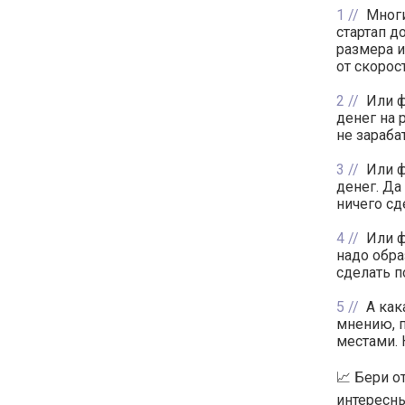
1
Многи
стартап д
размера и
от скорост
2
Или ф
денег на 
не зараба
3
Или ф
денег. Да
ничего сд
4
Или ф
надо обра
сделать п
5
А как
мнению, п
местами. 
📈 Бери о
интересны