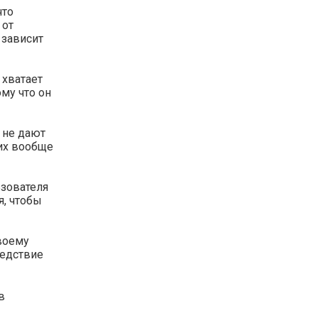
что
 от
 зависит
 хватает
ому что он
у не дают
них вообще
ьзователя
я, чтобы
твоему
ледствие
в