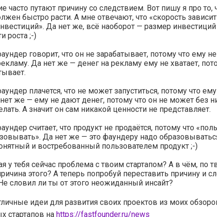
е часто путают причину со следствием. Вот пишу я про то, 
олжен быстро расти. А мне отвечают, что «скорость зависит
нвестиций». Да нет же, всё наоборот — размер инвестиций
и роста ;-)
аундер говорит, что он не зарабатывает, потому что ему не
рекламу. Да нет же — денег на рекламу ему не хватает, пот
тывает.
аундер плачется, что не может запуститься, потому что ем
 нет же — ему не дают денег, потому что он не может без 
елать. А значит он сам никакой ценности не представляет.
аундер считает, что продукт не продаётся, потому что «пол
зовывать». Да нет же — это фаундеру надо образовыватьс
онятный и востребованный пользователем продукт ;-)
ая у тебя сейчас проблема с твоим стартапом? А в чём, по 
ричина этого? А теперь попробуй переставить причину и с
Не словил ли ты от этого неожиданный инсайт?
тличные идеи для развития своих проектов из моих обзоро
х стартапов на
https://fastfounder.ru/news