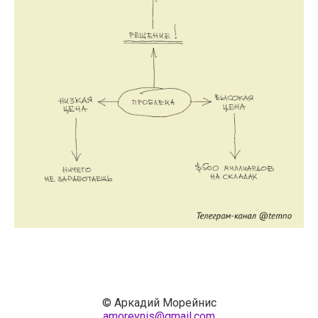
© Аркадий Морейнис
amoreynis@gmail.com