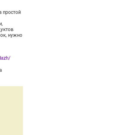
а простой
и,
дуктов
ок, нужно
dazh/
в