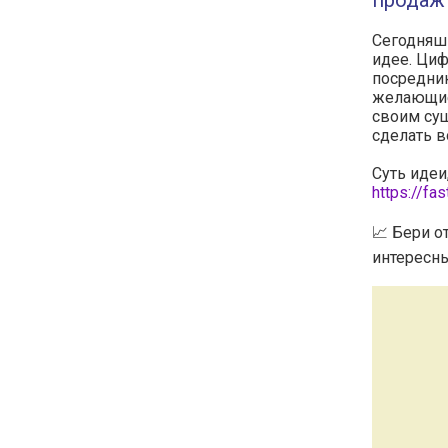
продаж
Сегодняшн
идее. Ци
посредни
желающие
своим сущ
сделать в
Суть идеи,
https://fa
📈 Бери о
интересны