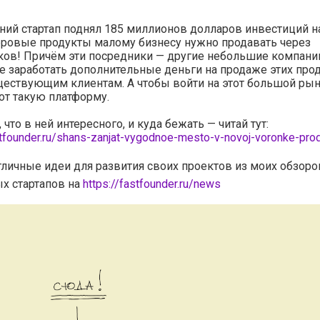
ий стартап поднял 185 миллионов долларов инвестиций н
фровые продукты малому бизнесу нужно продавать через
ков! Причём эти посредники — другие небольшие компани
 заработать дополнительные деньги на продаже этих про
ествующим клиентам. А чтобы войти на этот большой рын
от такую платформу.
 что в ней интересного, и куда бежать — читай тут:
stfounder.ru/shans-zanjat-vygodnoe-mesto-v-novoj-voronke-pro
тличные идеи для развития своих проектов из моих обзоро
х стартапов на
https://fastfounder.ru/news