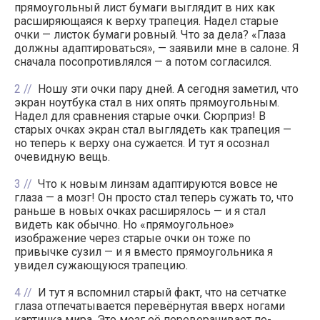
прямоугольный лист бумаги выглядит в них как
расширяющаяся к верху трапеция. Надел старые
очки — листок бумаги ровный. Что за дела? «Глаза
должны адаптироваться», — заявили мне в салоне. Я
сначала посопротивлялся — а потом согласился.
2
Ношу эти очки пару дней. А сегодня заметил, что
экран ноутбука стал в них опять прямоугольным.
Надел для сравнения старые очки. Сюрприз! В
старых очках экран стал выглядеть как трапеция —
но теперь к верху она сужается. И тут я осознал
очевидную вещь.
3
Что к новым линзам адаптируются вовсе не
глаза — а мозг! Он просто стал теперь сужать то, что
раньше в новых очках расширялось — и я стал
видеть как обычно. Но «прямоугольное»
изображение через старые очки он тоже по
привычке сузил — и я вместо прямоугольника я
увидел сужающуюся трапецию.
4
И тут я вспомнил старый факт, что на сетчатке
глаза отпечатывается перевёрнутая вверх ногами
картинка мира. Это мозг её переворачивает по-