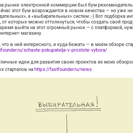
 на рынке электронной коммерции был бум рекомендател
ейчас этот бум возрождается в новом качестве — но уже не
ательных», а «выбирательных» систем ;-) Вот подборка и
 от которых можно оттолкнуться, чтобы создать свой прод
время выйти на этот огромный рынок — с платформой, ну
нтернет-магазину.
, что в ней интересного, и куда бежать — в моём обзоре ста
stfounder.ru/schaste-pokupatelja-v-prostote-vybora/
тличные идеи для развития своих проектов из моих обзоро
х стартапов на
https://fastfounder.ru/news