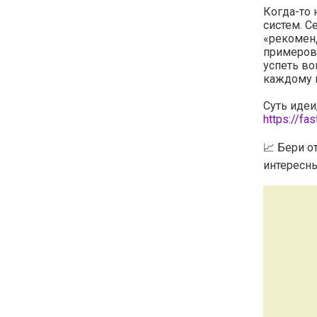
Когда-то
систем. С
«рекоменд
примеров,
успеть во
каждому и
Суть идеи
https://fa
📈 Бери о
интересны