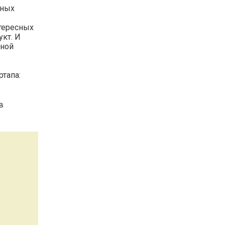
ьных
нтересных
укт. И
жной
ртапа:
в