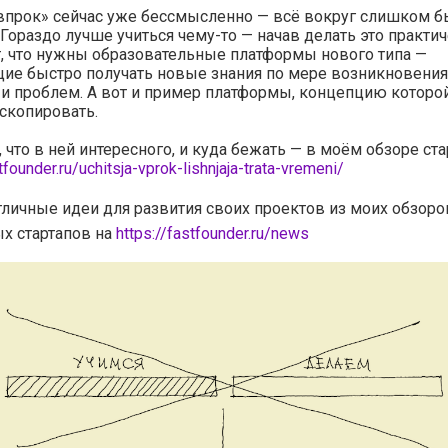
впрок» сейчас уже бессмысленно — всё вокруг слишком б
 Гораздо лучше учиться чему-то — начав делать это практич
т, что нужны образовательные платформы нового типа —
ие быстро получать новые знания по мере возникновени
 и проблем. А вот и пример платформы, концепцию котор
 скопировать.
, что в ней интересного, и куда бежать — в моём обзоре ста
tfounder.ru/uchitsja-vprok-lishnjaja-trata-vremeni/
тличные идеи для развития своих проектов из моих обзоро
х стартапов на
https://fastfounder.ru/news