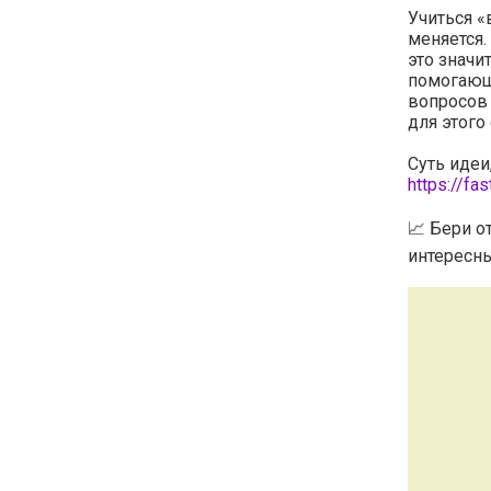
Учиться «
меняется.
это значи
помогающ
вопросов
для этого
Суть идеи
https://fas
📈 Бери о
интересны