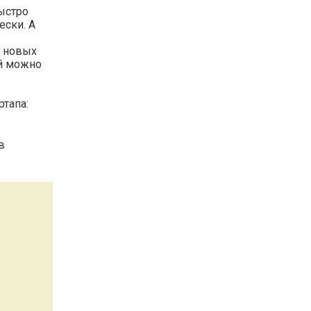
ыстро
ески. А
я новых
ой можно
ртапа:
в