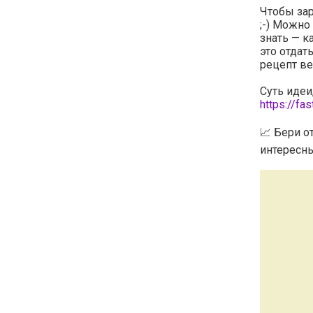
Чтобы зар
;-) Можно
знать — к
это отдат
рецепт ве
Суть идеи
https://fa
📈 Бери о
интересны