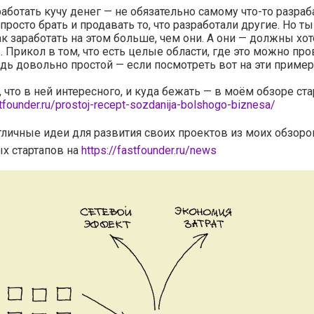
аботать кучу денег — не обязательно самому что-то разра
 просто брать и продавать то, что разработали другие. Но т
ак заработать на этом больше, чем они. А они — должны хот
ь. Прикол в том, что есть целые области, где это можно про
дь довольно простой — если посмотреть вот на эти пример
, что в ней интересного, и куда бежать — в моём обзоре ста
stfounder.ru/prostoj-recept-sozdanija-bolshogo-biznesa/
тличные идеи для развития своих проектов из моих обзоро
х стартапов на
https://fastfounder.ru/news