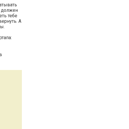
батывать
ы должен
еть тебе
вернуть. А
ы.
ртапа:
в