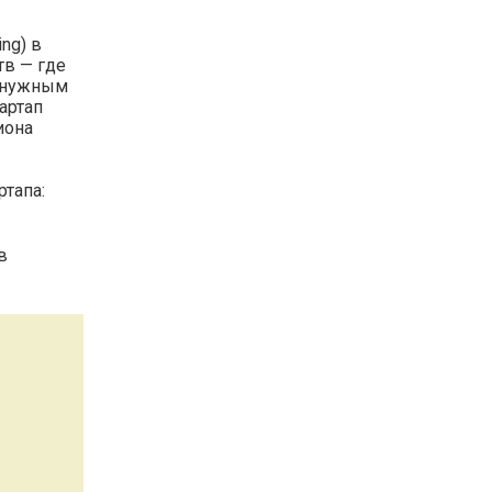
ng) в
тв — где
к нужным
артап
иона
ртапа:
в