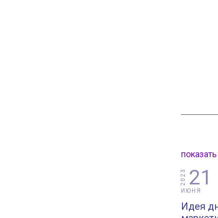
показать
21
2023
ИЮНЯ
Идея д