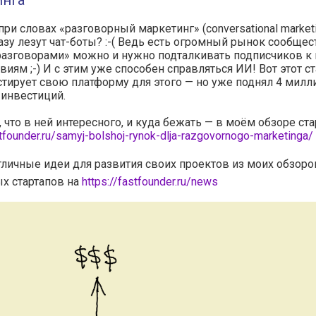
инга
при словах «разговорный маркетинг» (conversational marketi
азу лезут чат-боты? :-( Ведь есть огромный рынок сообщес
разговорами» можно и нужно подталкивать подписчиков 
виям ;-) И с этим уже способен справляться ИИ! Вот этот ст
стирует свою платформу для этого — но уже поднял 4 милл
 инвестиций.
, что в ней интересного, и куда бежать — в моём обзоре ста
stfounder.ru/samyj-bolshoj-rynok-dlja-razgovornogo-marketinga/
тличные идеи для развития своих проектов из моих обзоро
х стартапов на
https://fastfounder.ru/news