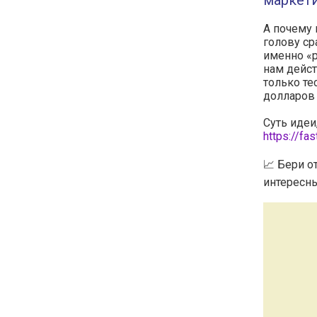
маркет
А почему 
голову ср
именно «
нам дейст
только те
долларов
Суть идеи
https://fa
📈 Бери о
интересны