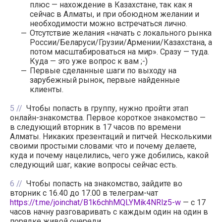
плюс — нахождение в Казахстане, так как я
сейчас в Алматы, и при обоюдном желании и
необходимости можно встречаться лично.
Отсутствие желания «начать с локального рынка
России/Беларуси/Грузии/Армении/Казахстана, а
потом масштабироваться на мир». Сразу — туда.
Куда — это уже вопрос к вам ;-)
Первые сделанные шаги по выходу на
зарубежный рынок, первые найденные
клиенты.
5
Чтобы попасть в группу, нужно пройти этап
онлайн-знакомства. Первое короткое знакомство —
в следующий вторник в 17 часов по времени
Алматы. Никаких презентаций и питчей. Несколькими
своими простыми словами: что и почему делаете,
куда и почему нацелились, чего уже добились, какой
следующий шаг, какие вопросы сейчас есть.
6
Чтобы попасть на знакомство, зайдите во
вторник с 16.40 до 17.00 в телеграм-чат
https://t.me/joinchat/B1k6chhMQLYMik4NRlz5-w
— c 17
часов начну разговаривать с каждым один на один в
порядке живой очереди.