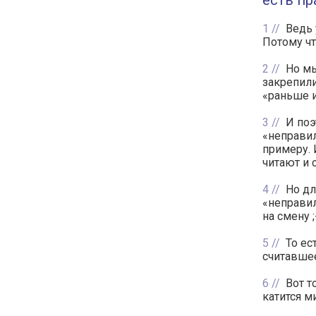
есть пр
1
Ведь 
Потому чт
2
Но мы
закрепили
«раньше и
3
И поэ
«неправил
примеру. 
читают и 
4
Но дл
«неправил
на смену ;
5
То ес
считавше
6
Вот т
катится м