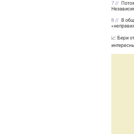
7
Потом
Независим
8
В общ
«неправил
📈 Бери о
интересны