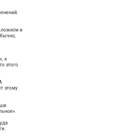
енений.
вложили и
обычно,
, к
то этого
А
ёт этому
ьше
льное».
куда
ги.