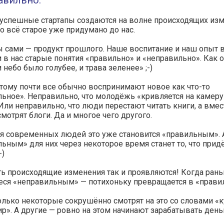
авильно.
успешные стартапы создаются на волне происходящих изм
о всё старое уже придумано до нас.
 сами — продукт прошлого. Наше воспитание и наш опыт 
 в нас старые понятия «правильно» и «неправильно». Как 
 небо было голубее, и трава зеленее» ;-)
тому почти все обычно воспринимают новое как что-то
ьное». Неправильно, что молодёжь «кривляется на камеру»
Или неправильно, что люди перестают читать книги, а вмес
смотрят блоги. Да и многое чего другого.
я современных людей это уже становится «правильным». 
ьным» для них через некоторое время станет то, что прид
-)
ть происходящие изменения так и проявляются! Когда ран
еся «неправильным» — потихоньку превращается в «прави
олько некоторые сокрушённо смотрят на это со словами «
ир». А другие — ровно на этом начинают зарабатывать день