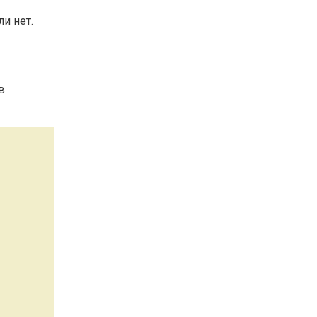
и нет.
в