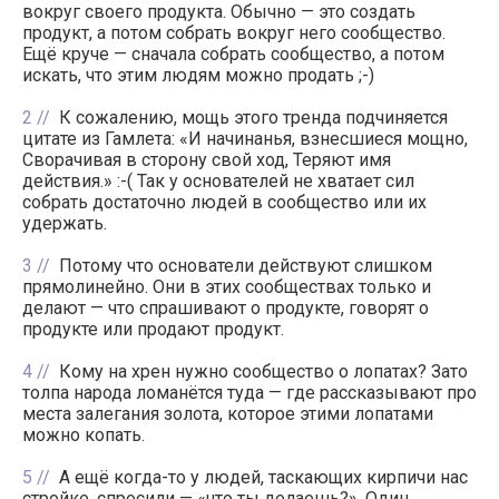
вокруг своего продукта. Обычно — это создать
продукт, а потом собрать вокруг него сообщество.
Ещё круче — сначала собрать сообщество, а потом
искать, что этим людям можно продать ;-)
2
К сожалению, мощь этого тренда подчиняется
цитате из Гамлета: «И начинанья, взнесшиеся мощно,
Сворачивая в сторону свой ход, Теряют имя
действия.» :-( Так у основателей не хватает сил
собрать достаточно людей в сообщество или их
удержать.
3
Потому что основатели действуют слишком
прямолинейно. Они в этих сообществах только и
делают — что спрашивают о продукте, говорят о
продукте или продают продукт.
4
Кому на хрен нужно сообщество о лопатах? Зато
толпа народа ломанётся туда — где рассказывают про
места залегания золота, которое этими лопатами
можно копать.
5
А ещё когда-то у людей, таскающих кирпичи нас
стройке, спросили — «что ты делаешь?». Один