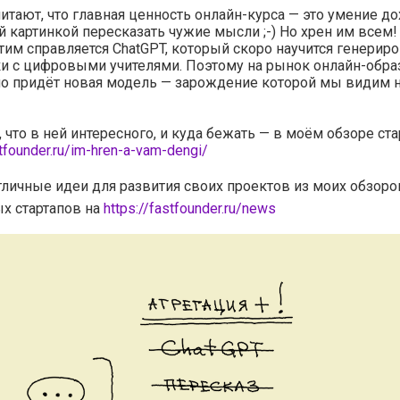
итают, что главная ценность онлайн-курса — это умение д
й картинкой пересказать чужие мысли ;-) Но хрен им всем
этим справляется ChatGPT, который скоро научится генерир
и с цифровыми учителями. Поэтому на рынок онлайн-обра
о придёт новая модель — зарождение которой мы видим н
, что в ней интересного, и куда бежать — в моём обзоре ста
stfounder.ru/im-hren-a-vam-dengi/
тличные идеи для развития своих проектов из моих обзоро
х стартапов на
https://fastfounder.ru/news