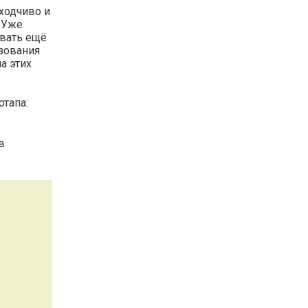
оходчиво и
! Уже
овать ещё
зования
а этих
ртапа:
в