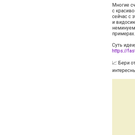
Многие сч
с красиво
сейчас с 
и видосик
неминуем
примерах.
Суть идеи
https://fa
📈 Бери о
интересны