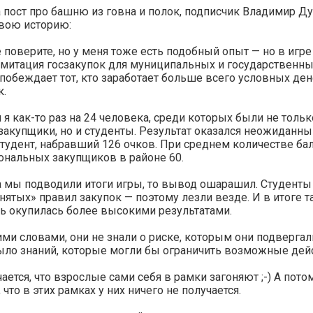
а пост про башню из говна и полок, подписчик Владимир Д
свою историю:
 поверите, но у меня тоже есть подобный опыт — но в игре
 имитация госзакупок для муниципальных и государственны
 побеждает тот, кто заработает больше всего условных ден
к.
 я как-то раз на 24 человека, среди которых были не тольк
акупщики, но и студенты. Результат оказался неожиданны
тудент, набравший 126 очков. При среднем количестве ба
ональных закупщиков в районе 60.
 мы подводили итоги игры, то вывод ошарашил. Студенты
ятых» правил закупок — поэтому лезли везде. И в итоге т
ь окупилась более высокими результатами.
ми словами, они не знали о риске, которым они подвергали
ыло знаний, которые могли бы ограничить возможные дей
ается, что взрослые сами себя в рамки загоняют ;-) А пото
 что в этих рамках у них ничего не получается.