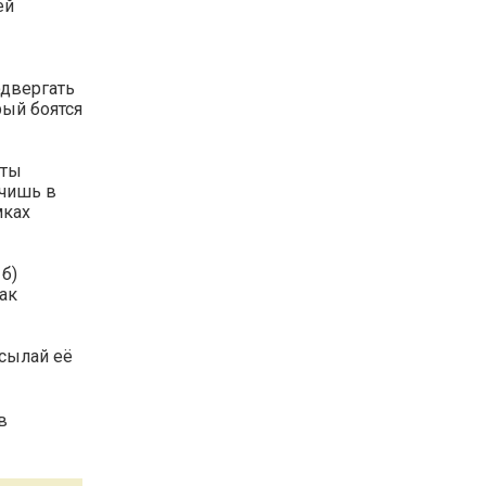
ей
одвергать
рый боятся
 ты
учишь в
мках
 б)
ак
исылай её
в