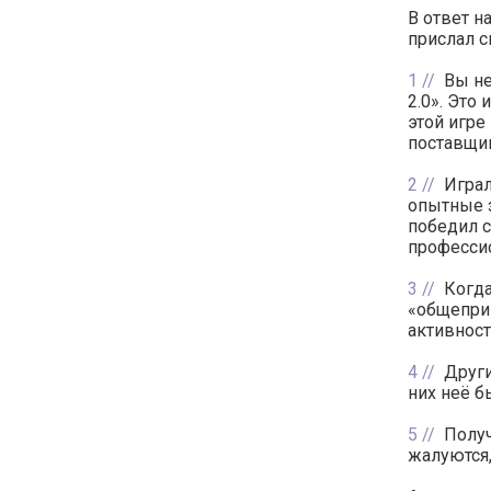
В ответ н
прислал 
1
Вы не
2.0». Это
этой игре
поставщи
2
Играл
опытные з
победил с
професси
3
Когда
«общеприн
активност
4
Други
них неё б
5
Получ
жалуются,