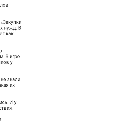
улов
 «Закупки
х нужд. В
ег как
о
м. В игре
ллов у
 не знали
акая их
сь. И у
ствия.
м