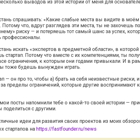
несколько выводов из этой истории от меня для основател
.
тань спрашивать: «Какие слабые места вы видите в моём
. Потому что, вдруг разглядев эти места, ты не захочешь п
нему» риску — и потеряешь тот самый шанс за успех, кото
ь профессионалы.
тань искать «экспертов в предметной области», в которой
ь стартап. Потому что вместе с их компетенциями, ты пол
все ограничения, к которым они годами привыкали. И в ра
ты тоже будешь вынужден играть.
ап — он про то, чтобы а) брать на себя неизвестные риски, и
за пределы ограничений, которые другие воспринимают к
 мои посты напомнили тебе о какой-то своей истории — пр
ы поделиться с другими.
тличные идеи для развития своих проектов из моих обзоро
х стартапов на
https://fastfounder.ru/news