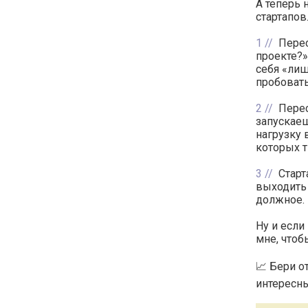
А теперь 
стартапов
1
Перес
проекте?»
себя «лиш
пробоват
2
Перес
запускаеш
нагрузку 
которых 
3
Cтарт
выходить 
должное.
Ну и если
мне, чтоб
📈 Бери о
интересны