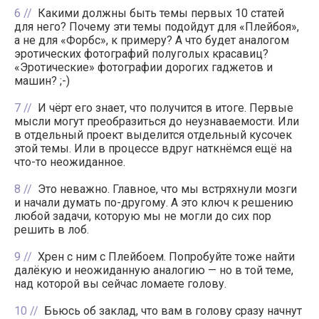
6
Какими должны быть темы первых 10 статей
для него? Почему эти темы подойдут для «Плейбоя»,
а не для «Форбс», к примеру? А что будет аналогом
эротических фотографий полуголых красавиц?
«Эротические» фотографии дорогих гаджетов и
машин? ;-)
7
И чёрт его знает, что получится в итоге. Первые
мысли могут преобразиться до неузнаваемости. Или
в отдельный проект выделится отдельный кусочек
этой темы. Или в процессе вдруг наткнёмся ещё на
что-то неожиданное.
8
Это неважно. Главное, что мы встряхнули мозги
и начали думать по-другому. А это ключ к решению
любой задачи, которую мы не могли до сих пор
решить в лоб.
9
Хрен с ним с Плейбоем. Попробуйте тоже найти
далёкую и неожиданную аналогию — но в той теме,
над которой вы сейчас ломаете голову.
10
Бьюсь об заклад, что вам в голову сразу начнут