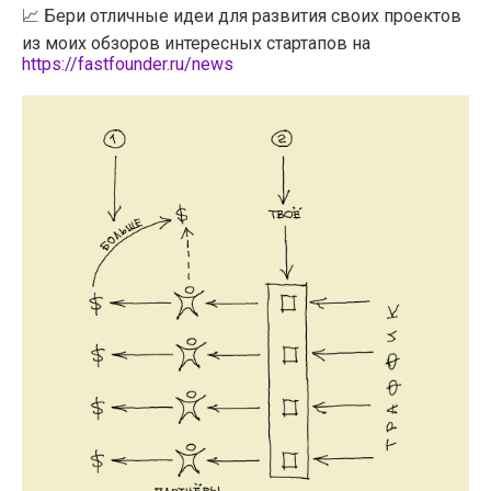
📈 Бери отличные идеи для развития своих проектов
из моих обзоров интересных стартапов на
https://fastfounder.ru/news