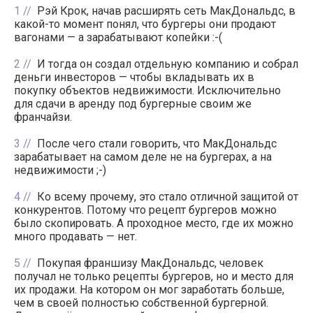
1
Рэй Крок, начав расширять сеть МакДональдс, в
какой-то момент понял, что бургеры они продают
вагонами — а зарабатывают копейки :-(
2
И тогда он создал отдельную компанию и собрал
деньги инвесторов — чтобы вкладывать их в
покупку объектов недвижимости. Исключительно
для сдачи в аренду под бургерные своим же
франчайзи.
3
После чего стали говорить, что МакДональдс
зарабатывает на самом деле не на бургерах, а на
недвижимости ;-)
4
Ко всему прочему, это стало отличной защитой от
конкурентов. Потому что рецепт бургеров можно
было скопировать. А проходное место, где их можно
много продавать — нет.
5
Покупая франшизу МакДональдс, человек
получал не только рецепты бургеров, но и место для
их продажи. На котором он мог заработать больше,
чем в своей полностью собственной бургерной.