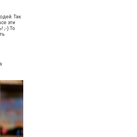
юдей. Так
се эти
 ;-) То
ть
в