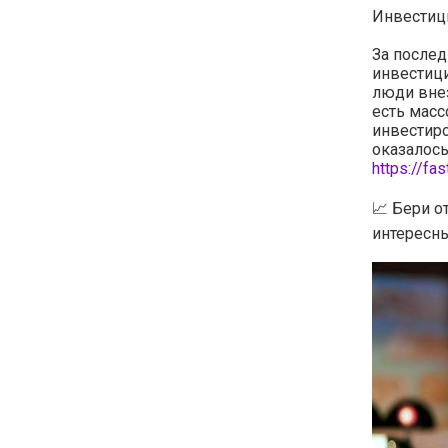
Инвестици
За послед
инвестици
люди внез
есть мас
инвестиро
оказалось
https://fa
📈 Бери о
интересны