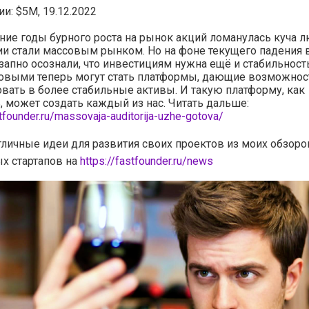
и: $5M, 19.12.2022
ние годы бурного роста на рынок акций ломанулась куча л
и стали массовым рынком. Но на фоне текущего падения в
апно осознали, что инвестициям нужна ещё и стабильность!
совыми теперь могут стать платформы, дающие возможнос
вать в более стабильные активы. И такую платформу, как
, может создать каждый из нас. Читать дальше:
stfounder.ru/massovaja-auditorija-uzhe-gotova/
тличные идеи для развития своих проектов из моих обзоро
х стартапов на
https://fastfounder.ru/news