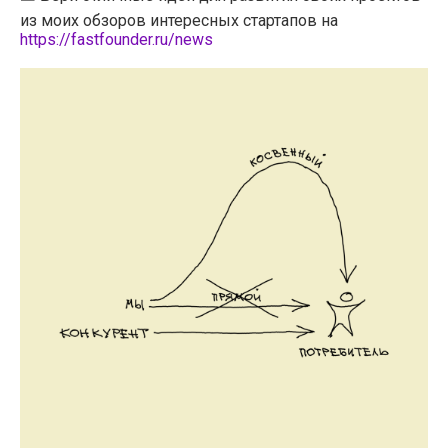
из моих обзоров интересных стартапов на
https://fastfounder.ru/news