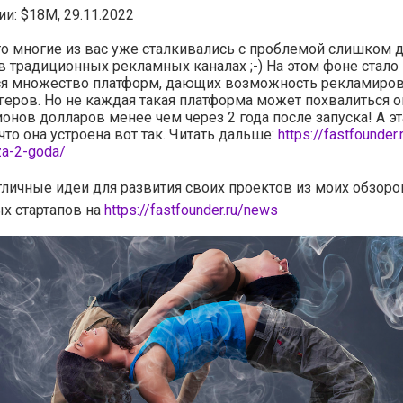
и: $18M, 29.11.2022
о многие из вас уже сталкивались с проблемой слишком 
 традиционных рекламных каналах ;-) На этом фоне стало
ся множество платформ, дающих возможность рекламиров
геров. Но не каждая такая платформа может похвалиться 
онов долларов менее чем через 2 года после запуска! А э
что она устроена вот так. Читать дальше:
https://fastfounder
za-2-goda/
тличные идеи для развития своих проектов из моих обзоро
х стартапов на
https://fastfounder.ru/news