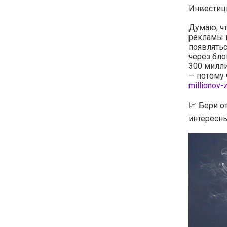
Инвестици
Думаю, чт
рекламы в
появлять
через бло
300 милли
— потому 
millionov-
📈 Бери о
интересны