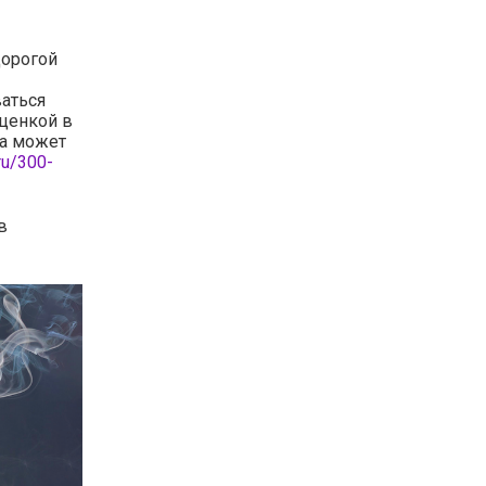
дорогой
аться
оценкой в
та может
.ru/300-
в