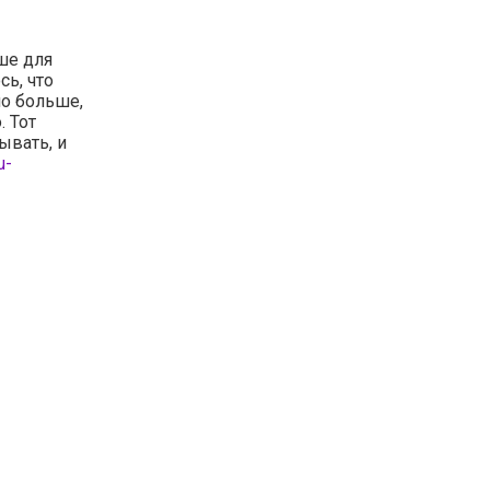
ше для
сь, что
о больше,
. Тот
ывать, и
u-