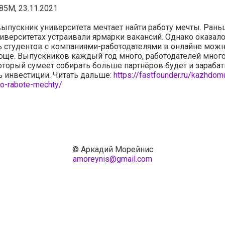
.85M, 23.11.2021
пускник университета мечтает найти работу мечты. Рань
ниверситетах устраивали ярмарки вакансий. Однако оказало
ь студентов с компаниями-работодателями в онлайне можн
още. Выпускников каждый год много, работодателей много
который сумеет собирать больше партнёров будет и зарабат
 инвестиции. Читать дальше:
https://fastfounder.ru/kazhdom
po-rabote-mechty/
© Аркадий Морейнис
amoreynis@gmail.com