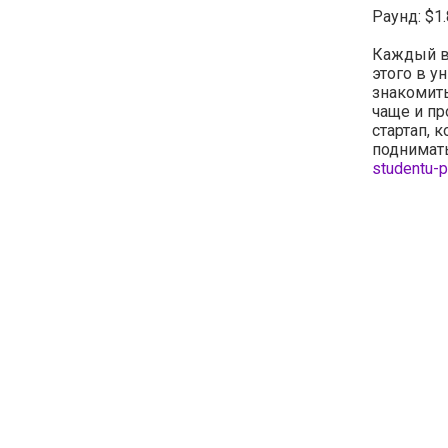
Раунд: $1
Каждый вы
этого в у
знакомит
чаще и пр
стартап, 
поднимать
studentu-