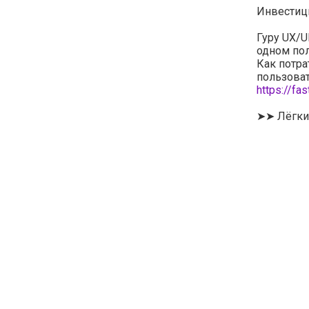
Инвестиц
Гуру UX/U
одном пол
Как потра
пользоват
https://fa
➤➤ Лёгкий