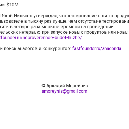
ии: $10M
I Якоб Нильсен утверждал, что тестирование нового продук
ьзователе в тысячу раз лучше, чем отсутствие тестирован
тить в четыре раза меньше времени на проведении
ельских интервью при запуске новых продуктов или новы
stfounder.ru/neproverennoe-budet-huzhe/
 поиск аналогов и конкурентов:
fastfounder.ru/anaconda
© Аркадий Морейнис
amoreynis@gmail.com