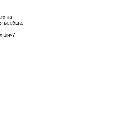
та на
ия вообще.
х фич?