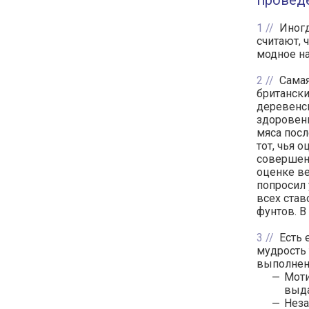
провед
1
Иногд
считают, 
модное на
2
Самая
британски
деревенск
здоровенн
мяса посл
тот, чья 
совершен
оценке ве
попросил 
всех став
фунтов. В
3
Есть 
мудрость 
выполнени
Моти
выда
Неза