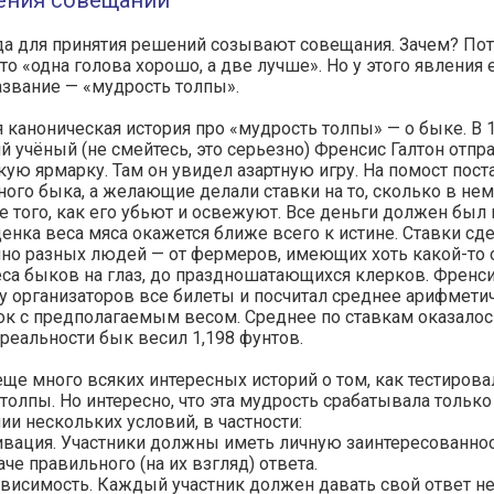
ения совещаний
а для принятия решений созывают совещания. Зачем? Пот
что «одна голова хорошо, а две лучше». Но у этого явления 
звание — «мудрость толпы».
 каноническая история про «мудрость толпы» — о быке. В 
й учёный (не смейтесь, это серьезно) Френсис Галтон отпр
ую ярмарку. Там он увидел азартную игру. На помост пост
ого быка, а желающие делали ставки на то, сколько в не
е того, как его убьют и освежуют. Все деньги должен был
оценка веса мяса окажется ближе всего к истине. Ставки сд
но разных людей — от фермеров, имеющих хоть какой-то 
са быков на глаз, до праздношатающихся клерков. Френс
у организаторов все билеты и посчитал среднее арифмети
ок с предполагаемым весом. Среднее по ставкам оказалос
 реальности бык весил 1,198 фунтов.
еще много всяких интересных историй о том, как тестирова
толпы. Но интересно, что эта мудрость срабатывала только
и нескольких условий, в частности:
вация. Участники должны иметь личную заинтересованнос
че правильного (на их взгляд) ответа.
висимость. Каждый участник должен давать свой ответ н