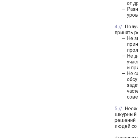
от д
Разн
уров
4
Получ
принять р
Не з
прин
прол
Не д
учас
и пр
Не с
обсу
зада
част
сове
5
Неож
шкурный и
решений. 
людей со
#перечиты