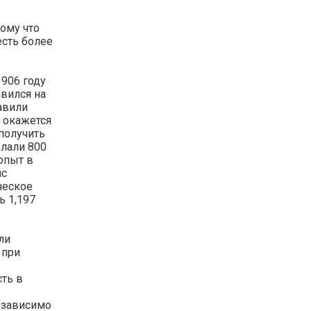
ому что
есть более
1906 году
авился на
авили
м окажется
 получить
елали 800
опыт в
ис
ческое
ь 1,197
ли
 при
ть в
езависимо