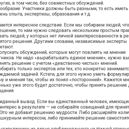
ругих, в том числе, без совместных обсуждений.
ообразие. Участники должны быть разными, то есть иметь
ень опыта, экспертизы, образования и т.д.
ается интересное следствие. Если мы собираем людей, чт
ешение, то нам нужно следовать нескольким простым пра
вать людей, у которых нет личной заинтересованности в ре
ятого решения. Другими словами, независимые эксперты
етают.
опускать обсуждений, которые могут повлиять на мнение
тников. Не надо «вырабатывать единое мнение», нужно в
инять решение с учетом «девственно чистых» мнений.
обирать только экспертов или тех, кто конкретно занимает
ждаемой задачей. Кстати, для этого нужно уметь формули
чу и мнения так, чтобы их понял «посторонний». Кажется мн
енько уже этого будет достаточно, чтобы принять решение
щания.
иданный вывод. Если вы единственный человек, имеющи
нтерес в результате — не собирайте совещаний для приня
Это не добавит решению мудрости. Либо расширяйте коли
 шкурным интересом, либо принимайте решение самостоят
ваяклассику из давно опубликованного на тёмной сторон