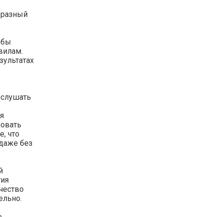
 разный
обы
вилам.
зультатах
ыслушать
ся
ровать
е, что
 даже без
й
тия
чество
ельно.
е