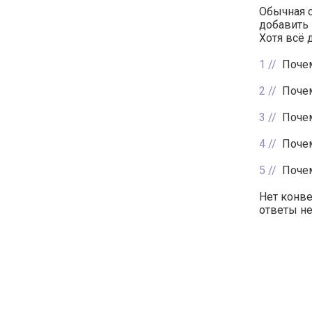
Обычная с
добавить 
Хотя всё 
1
Почем
2
Почем
3
Поче
4
Почем
5
Почем
Нет конве
ответы неу