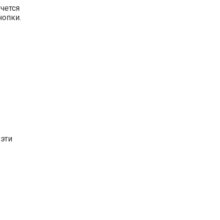
очется
нопки.
 эти