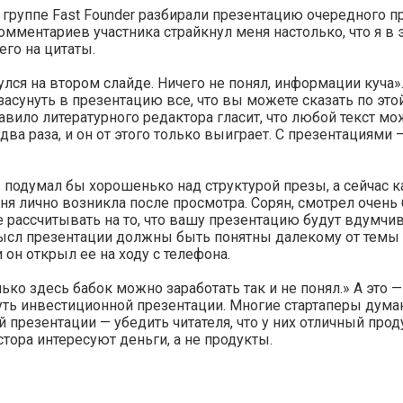
 группе Fast Founder разбирали презентацию очередного пр
омментариев участника страйкнул меня настолько, что я в 
его на цитаты.
улся на втором слайде. Ничего не понял, информации куча»
засунуть в презентацию все, что вы можете сказать по этой
авило литературного редактора гласит, что любой текст м
 два раза, и он от этого только выиграет. С презентациями 
 подумал бы хорошенько над структурой презы, а сейчас к
ня лично возникла после просмотра. Сорян, смотрел очень 
 рассчитывать на то, что вашу презентацию будут вдумчив
ысл презентации должны быть понятны далекому от темы 
 он открыл ее на ходу с телефона.
ько здесь бабок можно заработать так и не понял.» А это —
уть инвестиционной презентации. Многие стартаперы думаю
й презентации — убедить читателя, что у них отличный прод
стора интересуют деньги, а не продукты.