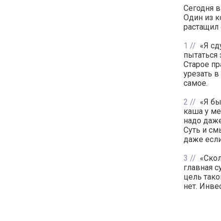
Сегодня в
Один из к
растащил 
1
«Я сд
пытаться 
Старое пр
урезать в
самое.
2
«Я бы
каша у ме
надо даже
Суть и см
даже если
3
«Скол
главная с
цель тако
нет. Инве