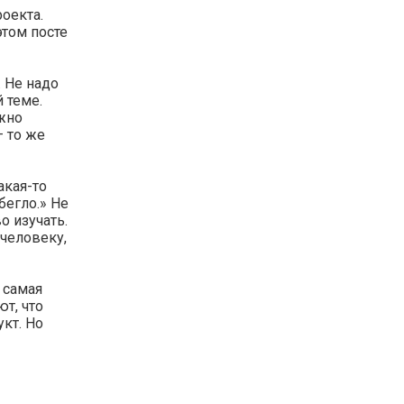
оекта.
этом посте
. Не надо
 теме.
ожно
— то же
акая-то
бегло.» Не
о изучать.
человеку,
 самая
т, что
укт. Но