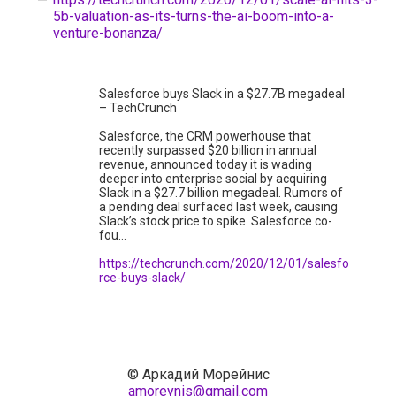
5b-valuation-as-its-turns-the-ai-boom-into-a-
venture-bonanza/
Salesforce buys Slack in a $27.7B megadeal
– TechCrunch
Salesforce, the CRM powerhouse that
recently surpassed $20 billion in annual
revenue, announced today it is wading
deeper into enterprise social by acquiring
Slack in a $27.7 billion megadeal. Rumors of
a pending deal surfaced last week, causing
Slack’s stock price to spike. Salesforce co-
fou…
https://techcrunch.com/2020/12/01/salesfo
rce-buys-slack/
© Аркадий Морейнис
amoreynis@gmail.com