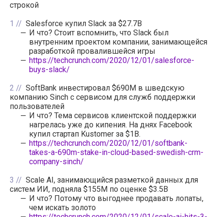
строкой
1
Salesforce купил Slack за $27.7B
И что? Стоит вспомнить, что Slack был
внутренним проектом компании, занимающейся
разработкой провалившейся игры
https://techcrunch.com/2020/12/01/salesforce-
buys-slack/
2
SoftBank инвестировал $690M в шведскую
компанию Sinch с сервисом для служб поддержки
пользователей
И что? Тема сервисов клиентской поддержки
нагрелась уже до кипения. На днях Facebook
купил стартап Kustomer за $1B.
https://techcrunch.com/2020/12/01/softbank-
takes-a-690m-stake-in-cloud-based-swedish-crm-
company-sinch/
3
Scale AI, занимающийся разметкой данных для
систем ИИ, подняла $155M по оценке $3.5B
И что? Потому что выгоднее продавать лопаты,
чем искать золото
https://techcrunch.com/2020/12/01/scale-ai-hits-3-