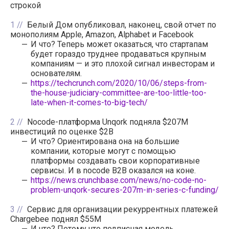
строкой
1
Белый Дом опубликовал, наконец, свой отчет по
монополиям Apple, Amazon, Alphabet и Facebook
И что? Теперь может оказаться, что стартапам
будет гораздо труднее продаваться крупным
компаниям — и это плохой сигнал инвесторам и
основателям.
https://techcrunch.com/2020/10/06/steps-from-
the-house-judiciary-committee-are-too-little-too-
late-when-it-comes-to-big-tech/
2
Nocode-платформа Unqork подняла $207M
инвестиций по оценке $2B
И что? Ориентирована она на большие
компании, которые могут с помощью
платформы создавать свои корпоративные
сервисы. И в nocode B2B оказался на коне.
https://news.crunchbase.com/news/no-code-no-
problem-unqork-secures-207m-in-series-c-funding/
3
Сервис для организации рекуррентных платежей
Chargebee поднял $55M
И что? Потому что подписная модель