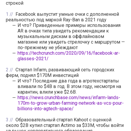
строкой
1
Facebook выпустит умные очки с дополненной
реальностью под маркой Ray-Ban в 2021 году
И что? Приведенные примеры использования
AR в очках типа увидеть рекомендации к
музыкальным дискам в оффлайновом
магазине или увидеть стрелочку с маршрутом —
по-прежнему не убеждают
https://techcrunch.com/2020/09/16/facebook-ar-
glasses-2021/
2
Стартап Infarm, развивающий сеть городских
ферм, поднял $170M инвестиций
И что? Последние два года в агротехстартапы
вливали по $4B в год. В этом году, несмотря на
карантин, влили уже $2.6B.
https://news.crunchbase.com/news/infarm-lands-
170m-to-grow-urban-farming-network-as-vcs-pour-
billions-into-agtech-space/
3
Образовательный стартап Kahoot с оценкой
около $2B купил стартап Actimo за $33M, чтобы войти
на рынок корпоративного образования