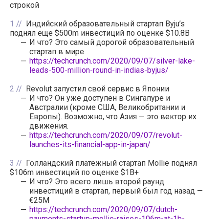
строкой
1
Индийский образовательный стартап Byju’s
поднял еще $500m инвестиций по оценке $10.8B
И что? Это самый дорогой образовательный
стартап в мире
https://techcrunch.com/2020/09/07/silver-lake-
leads-500-million-round-in-indias-byjus/
2
Revolut запустил свой сервис в Японии
И что? Он уже доступен в Сингапуре и
Австралии (кроме США, Великобритании и
Европы). Возможно, что Азия — это вектор их
движения.
https://techcrunch.com/2020/09/07/revolut-
launches-its-financial-app-in-japan/
3
Голландский платежный стартап Mollie поднял
$106m инвестиций по оценке $1B+
И что? Это всего лишь второй раунд
инвестиций в стартап, первый был год назад —
€25M
https://techcrunch.com/2020/09/07/dutch-
payments-startup-mollie-raises-106m-at-1b-