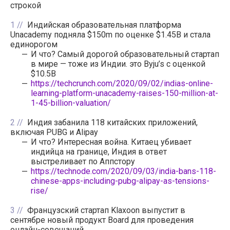
строкой
1
Индийская образовательная платформа
Unacademy подняла $150m по оценке $1.45B и стала
единорогом
И что? Самый дорогой образовательный стартап
в мире — тоже из Индии. это Byju’s с оценкой
$10.5B
https://techcrunch.com/2020/09/02/indias-online-
learning-platform-unacademy-raises-150-million-at-
1-45-billion-valuation/
2
Индия забанила 118 китайских приложений,
включая PUBG и Alipay
И что? Интересная война. Китаец убивает
индийца на границе, Индия в ответ
выстреливает по Аппстору
https://technode.com/2020/09/03/india-bans-118-
chinese-apps-including-pubg-alipay-as-tensions-
rise/
3
Французский стартап Klaxoon выпустит в
сентябре новый продукт Board для проведения
онлайн-совещаний