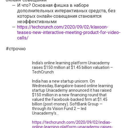
И что? Основная фишка в наборе
дополнительных интерактивных средств, без
которых онлайн-совещания становятся
неэффективными
https://techcrunch.com/2020/09/02/klaxoon-
teases-new-interactive-meeting-product-for-video-
calls/
#строчно
India’s online learning platform Unacademy
raises $150 million at $1.45 billion valuation –
TechCrunch
India has a new startup unicorn. On
Wednesday, Bangalore-based online learning
startup Unacademy announced it has raised
$150 million in a new financing round that
valued the Facebook-backed firm at $1.45
billion (post-money). SoftBank Group —
through its Vision Fund 2 — led
Unacademy’s…
https://techcrunch.com/2020/09/02/indias-
online-learning-platform-unacademy-raises-