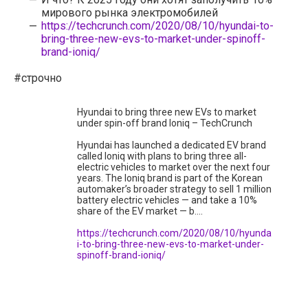
мирового рынка электромобилей
https://techcrunch.com/2020/08/10/hyundai-to-
bring-three-new-evs-to-market-under-spinoff-
brand-ioniq/
#строчно
Hyundai to bring three new EVs to market
under spin-off brand Ioniq – TechCrunch
Hyundai has launched a dedicated EV brand
called Ioniq with plans to bring three all-
electric vehicles to market over the next four
years. The Ioniq brand is part of the Korean
automaker’s broader strategy to sell 1 million
battery electric vehicles — and take a 10%
share of the EV market — b....
https://techcrunch.com/2020/08/10/hyunda
i-to-bring-three-new-evs-to-market-under-
spinoff-brand-ioniq/