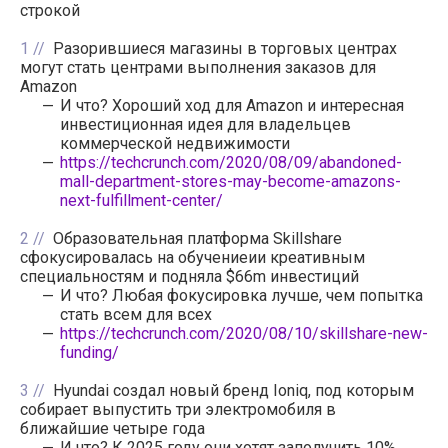
строкой
1
Разорившиеся магазины в торговых центрах
могут стать центрами выполнения заказов для
Amazon
И что? Хороший ход для Amazon и интересная
инвестиционная идея для владельцев
коммерческой недвижимости
https://techcrunch.com/2020/08/09/abandoned-
mall-department-stores-may-become-amazons-
next-fulfillment-center/
2
Образовательная платформа Skillshare
сфокусировалась на обучениеии креативным
специальностям и подняла $66m инвестиций
И что? Любая фокусировка лучше, чем попытка
стать всем для всех
https://techcrunch.com/2020/08/10/skillshare-new-
funding/
3
Hyundai создал новый бренд Ioniq, под которым
собирает выпустить три электромобиля в
ближайшие четыре года
И что? К 2025 году они хотят заполучить 10%